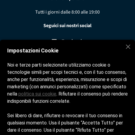
Tutti i giorni dalle 8:00 alle 19:00
Seguici sui nostri social
Facebook
Impostazioni Cookie
Instagram
Noi e terze parti selezionate utilizziamo cookie o
tecnologie simili per scopi tecnici e, con il tuo consenso,
anche per funzionalità, esperienza, misurazione e scopi di
Contatti
marketing (con annunci personalizzati) come specificato
nella
politica sui cookie
. Rifiutare il consenso può rendere
info@bagno8.it
indisponibili funzioni correlate.
+0431 422470
Sei libero di dare, rifiutare o revocare il tuo consenso in
© Copyright 2025 - Bagno 8 La Sacca | Powered by
qualsiasi momento. Usa il pulsante “Accetta Tutto” per
Spiagge.it
dare il consenso. Usa il pulsante “Rifiuta Tutto” per