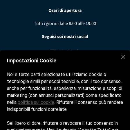
Orari di apertura
Tutti i giorni dalle 8:00 alle 19:00
Seguici sui nostri social
Facebook
Impostazioni Cookie
Instagram
Noi e terze parti selezionate utilizziamo cookie o
tecnologie simili per scopi tecnici e, con il tuo consenso,
anche per funzionalità, esperienza, misurazione e scopi di
Contatti
marketing (con annunci personalizzati) come specificato
nella
politica sui cookie
. Rifiutare il consenso può rendere
info@bagno8.it
indisponibili funzioni correlate.
+0431 422470
Sei libero di dare, rifiutare o revocare il tuo consenso in
© Copyright 2025 - Bagno 8 La Sacca | Powered by